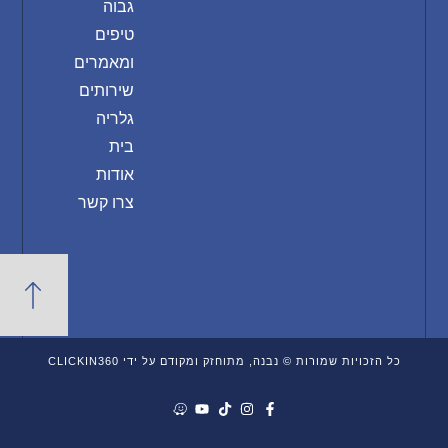
גבוה
טיפים
ומאמרים
שירותים
גלריה
בית
אודות
צרו קשר
כל הזכויות שמורות © נבנה, מתוחזק ומקודם על ידי CLICKIN360