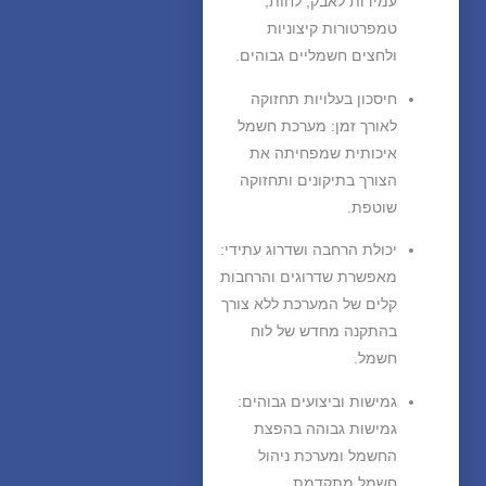
עמידות לאבק, לחות,
טמפרטורות קיצוניות
ולחצים חשמליים גבוהים.
חיסכון בעלויות תחזוקה
לאורך זמן
: מערכת חשמל
איכותית שמפחיתה את
הצורך בתיקונים ותחזוקה
שוטפת.
יכולת הרחבה ושדרוג עתידי
:
מאפשרת שדרוגים והרחבות
קלים של המערכת ללא צורך
בהתקנה מחדש של לוח
חשמל.
גמישות וביצועים גבוהים
:
גמישות גבוהה בהפצת
החשמל ומערכת ניהול
חשמל מתקדמת.