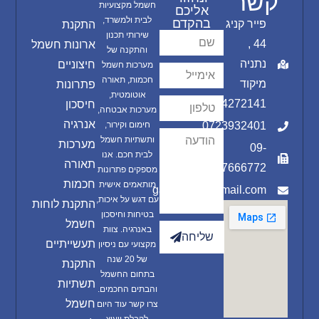
קשר
חשמל מקצועיות
אליכם
לבית ולמשרד,
בהקדם
פייר קניג
התקנת
שירותי תכנון
44 ,
ארונות חשמל
והתקנה של
נתניה
חיצוניים
מערכות חשמל
חכמות, תאורה
מיקוד
פתרונות
אוטומטית,
4272141
חיסכון
מערכות אבטחה,
אנרגיה
0723932401
חימום וקירור,
ותשתיות חשמל
מערכות
09-
לבית חכם. אנו
תאורה
7666772
מספקים פתרונות
חכמות
מותאמים אישית
gal.rahum@gmail.com
עם דגש על איכות,
התקנת לוחות
בטיחות וחיסכון
חשמל
באנרגיה. צוות
שליחה
תעשייתיים
מקצועי עם ניסיון
של 20 שנה
התקנת
בתחום החשמל
תשתיות
והבתים החכמים.
חשמל
צרו קשר עוד היום