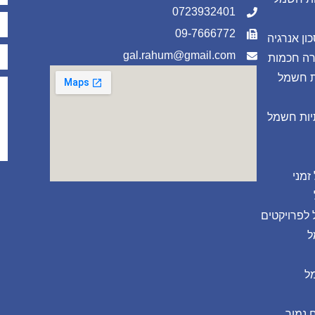
0723932401
09-7666772
ון אנרגיה
gal.rahum@gmail.com
רה חכמות
ת חשמל
ות חשמל
זמני
לפרויקטים
ל
ל
 נמוך