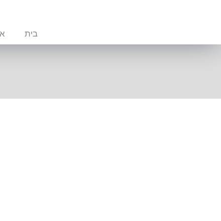
בית
או