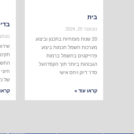
בית
בדי
נובמבר 25, 2024
נובמבר 27,
20 שנות מומחיות בתכנון וביצוע
שירו
מערכות חשמל חכמות ביצוע
תקינו
פרוייקטים בחשמל ברמות
החשמ
הגבוהות ביותר תוך הקפדהעל
חיוני
סדר דיוק ויחס אישי
של כ
קראו עוד »
קראו 
מפת את
גל רחום – עבודות חשמל מקצועיות לבית
התקנת ארונ