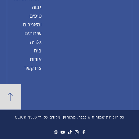
גבוה
טיפים
ומאמרים
שירותים
גלריה
בית
אודות
צרו קשר
כל הזכויות שמורות © נבנה, מתוחזק ומקודם על ידי CLICKIN360