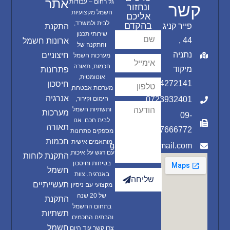
אתר
גל רחום – עבודות
קשר
ונחזור
חשמל מקצועיות
אליכם
לבית ולמשרד,
בהקדם
פייר קניג
התקנת
שירותי תכנון
44 ,
ארונות חשמל
והתקנה של
נתניה
חיצוניים
מערכות חשמל
חכמות, תאורה
מיקוד
פתרונות
אוטומטית,
4272141
חיסכון
מערכות אבטחה,
אנרגיה
0723932401
חימום וקירור,
ותשתיות חשמל
מערכות
09-
לבית חכם. אנו
תאורה
7666772
מספקים פתרונות
חכמות
מותאמים אישית
gal.rahum@gmail.com
עם דגש על איכות,
התקנת לוחות
בטיחות וחיסכון
חשמל
באנרגיה. צוות
שליחה
תעשייתיים
מקצועי עם ניסיון
של 20 שנה
התקנת
בתחום החשמל
תשתיות
והבתים החכמים.
חשמל
צרו קשר עוד היום