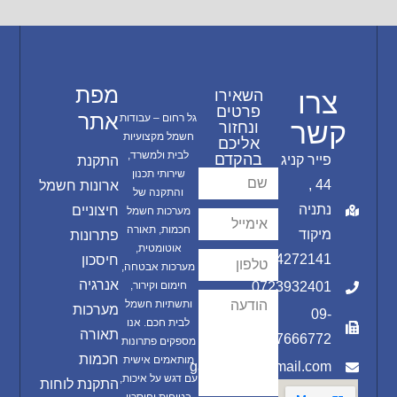
מפת
צרו
השאירו
פרטים
אתר
גל רחום – עבודות
קשר
ונחזור
חשמל מקצועיות
אליכם
לבית ולמשרד,
בהקדם
פייר קניג
התקנת
שירותי תכנון
44 ,
ארונות חשמל
והתקנה של
נתניה
חיצוניים
מערכות חשמל
חכמות, תאורה
מיקוד
פתרונות
אוטומטית,
4272141
חיסכון
מערכות אבטחה,
אנרגיה
0723932401
חימום וקירור,
ותשתיות חשמל
מערכות
09-
לבית חכם. אנו
תאורה
7666772
מספקים פתרונות
חכמות
מותאמים אישית
gal.rahum@gmail.com
עם דגש על איכות,
התקנת לוחות