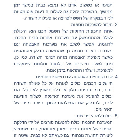
תנועה או כששום אדם לא נמצא בבית במשך זמן
ממושך. המערכת יכולה גם לשלוח הודעות אוטומטיות
לנייד במקרה של חשש לפריצה או פעילות חשודה.
חיבור למערכות נוספות
אחת התכונות החזקות של חשמל חכם הוא היכולת
לשלב ולהתממשק עם מערכות אחרות בבית החכם.
לדוגמה, אפשר לשלב את מערכות האבטחה עם
מערכות תאורה חכמה כך שהתאורה תדלק אוטומטית
כאשר מערכת האבטחה מזהה תנועה חשודה. כמו כן,
ניתן לשלב חיישנים על דלתות וחלונות שיתקשרו
למערכת, וישלחו התראות בזמן אמת.
שדרוג חוויית האבטחה עם חיישנים חכמים
חיישנים חכמים יכולים לאותת על כל פעולה חשודה
בבית, כמו פתיחת חלון או דלת באופן לא רגיל. הם
יכולים להפעיל את מערכת האזעקה, לשלוח הודעות
לנייד, ולהדליק את המצלמות לצורך תיעוד מיידי של
האירועים.
יכולת למנוע פריצות
המערכת החכמה יכולה להטעות פורצים על ידי הדלקת
והכיבוי של אורות בבית באופן אוטומטי, דבר שמסייע
ליצירת תחושת נוכחות, גם כשאתם לא בבית. שיטה זו