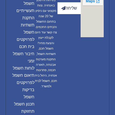
בטיחות וחיסכון
חשמל
באנרגיה. צוות
שליחה
תעשייתיים
מקצועי עם ניסיון
של 20 שנה
התקנת
בתחום החשמל
תשתיות
והבתים החכמים.
חשמל
צרו קשר עוד היום
לקבלת ייעוץ
לפרויקטים
והצעת מחיר!
בית חכם
חשמל חכם,
חיבור חשמל
תשתיות חשמל,
התקנת מערכות
זמני
אבטחה, תאורה
לוחות חשמל
חכמה, פתרונות
תיאום חשמל
אנרגיה, ניהול בית
חכם, חשמל לבית
לפרויקטים
ולמשרד.
בדיקות
חשמל
תכנון חשמל
תחזוקת